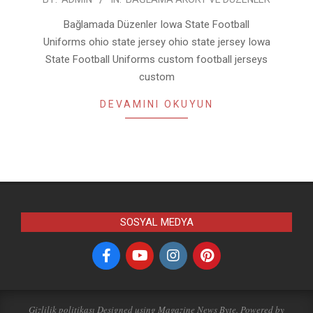
10-
Bağlamada Düzenler Iowa State Football
07
Uniforms ohio state jersey ohio state jersey Iowa
State Football Uniforms custom football jerseys
custom
DEVAMINI OKUYUN
SOSYAL MEDYA
Gizlilik politikası
Designed using
Magazine News Byte
. Powered by