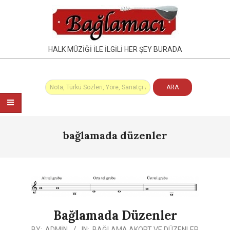
Skip
to
content
HALK MÜZIĞI İLE İLGILI HER ŞEY BURADA
Primary
bağlamada düzenler
Navigation
Menu
Bağlamada Düzenler
2020-
BY:
ADMIN
IN:
BAĞLAMA AKORT VE DÜZENLER