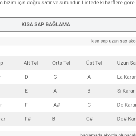
m bizim için doğru satır ve sütundur. Listede ki harflere göre 
te Football Uniforms
te jersey
te jersey
football jerseys
ey
lee jersey
KISA SAP BAĞLAMA
seys
ey
ootball jerseys
football jerseys
kısa sap uzun sap ako
ions jersey
te jersey
ap
Alt Tel
Orta Tel
Üst Tel
Uzun S
ade football jerseys
r
D
G
A
La Karar
E
A
B
Si Karar
r
F
A#
C
Do Kara
rar
F#
B
C#
Do# Kar
bağlamada akortla olunacak