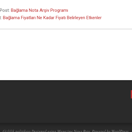
 Post:
Bağlama Nota Arşiv Programı
t:
Bağlama Fiyatları Ne Kadar Fiyatı Belirleyen Etkenler
Gizlilik politikası
Designed using
Magazine News Byte
. Powered by
WordPress
.