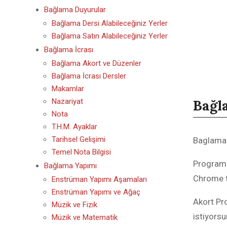
Bağlama Duyurular
Bağlama Dersi Alabileceğiniz Yerler
Bağlama Satın Alabileceğiniz Yerler
Bağlama İcrası
Bağlama Akort ve Düzenler
Bağlama İcrası Dersler
Makamlar
Nazariyat
Bağl
florida j
Nota
kansas s
T.H.M. Ayaklar
fsu jers
Tarihsel Gelişimi
Baglamac
detroit l
keyvone 
Temel Nota Bilgisi
detroit l
brandon 
Programı
Bağlama Yapımı
custom f
custom o
Chrome ta
Enstrüman Yapımı Aşamaları
ohio sta
deion sa
Enstrüman Yapımı ve Ağaç
Akort Pro
detroit l
Müzik ve Fizik
deion sa
istiyorsu
Müzik ve Matematik
College 
johnny m