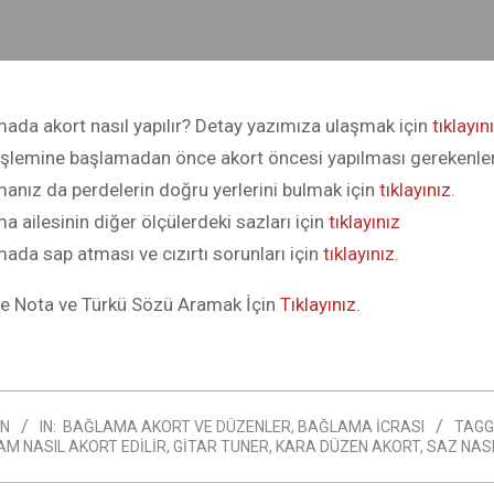
ada akort nasıl yapılır? Detay yazımıza ulaşmak için
tıklayını
İşlemine başlamadan önce akort öncesi yapılması gerekenle
anız da perdelerin doğru yerlerini bulmak için
tıklayınız
.
a ailesinin diğer ölçülerdeki sazları için
tıklayınız
ada sap atması ve cızırtı sorunları için
tıklayınız.
TÜRK HALK MÜZIĞI
Türk Halk Müziği Genel Bakış Özet custom ohio state jersey justin
e Nota ve Türkü Sözü Aramak İçin
Tıklayınız
.
jefferson lsu jersey keyvone lee jersey kansas state football
GİSİ
N
IN:
BAĞLAMA AKORT VE DÜZENLER
,
BAĞLAMA İCRASI
TAGG
M NASIL AKORT EDILIR
,
GITAR TUNER
,
KARA DÜZEN AKORT
,
SAZ NASI