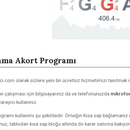
ama Akort Programı
ersey
tate football uniforms
ey
ı.com olarak sizlere yeni bir ücretsiz hizmetimizi tanıtmak 
ions jersey
lee jersey
ions jersey
aiyuk jersey
n çalışması için bilgisayarınız da ve telefonunuzda
mikrofon
ootball jerseys
hio state jersey
rayıcı kullanınız.
te jersey
nders jersey
gramı kullanımı şu şekildedir. Örneğin Kısa sap bağlamanız 
ions jersey
nders jersey
nuz, tablodan kısa sap bloğu altında do karar satırına bakıyors
Football Jerseys
anziel jersey