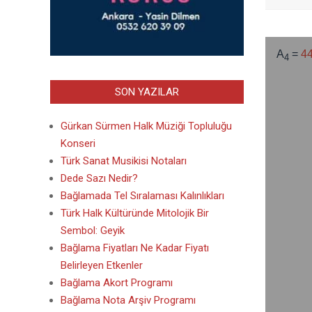
SON YAZILAR
Gürkan Sürmen Halk Müziği Topluluğu
Konseri
Türk Sanat Musikisi Notaları
Dede Sazı Nedir?
Bağlamada Tel Sıralaması Kalınlıkları
Türk Halk Kültüründe Mitolojik Bir
Sembol: Geyik
Bağlama Fiyatları Ne Kadar Fiyatı
Belirleyen Etkenler
Bağlama Akort Programı
Bağlama Nota Arşiv Programı