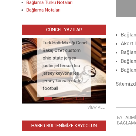
Bağlama Türkü Notaları
Bağlama Notaları
TÜRK HALK
GÜNCEL YAZILAR
MÜZIĞI
Bağlam
Türk Halk Müziği Genel
Akort 
ÜRK HALK MÜZİĞİ’NDE NOTASYON
Bakış Özet custom
Bağlam
 HALK MÜZİĞİ’NDE NOTASYON PDF DOSYA
ohio state jersey
Bağlam
justin jefferson lsu
Bağlam
jersey keyvone lee
ir koşma
jersey kansas state
Sitemizd
football
TÜRK HALK MÜZİĞİ GENEL BİL
VIEW ALL
2020-
BY:
ADMI
10-
BAĞLAMA
HABER BÜLTENIMIZE KAYDOLUN
17