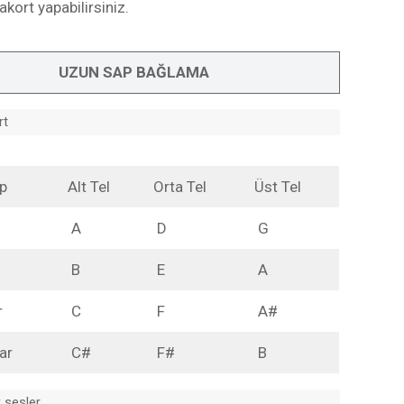
akort yapabilirsiniz.
UZUN SAP BAĞLAMA
rt
ap
Alt Tel
Orta Tel
Üst Tel
A
D
G
B
E
A
r
C
F
A#
ar
C#
F#
B
 sesler