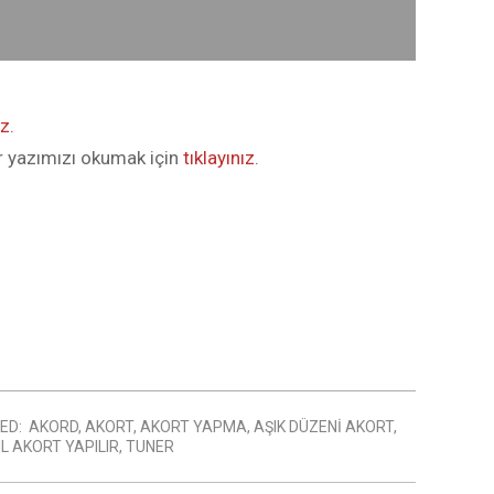
z.
r yazımızı okumak için
tıklayınız
.
ED:
AKORD
,
AKORT
,
AKORT YAPMA
,
AŞIK DÜZENI AKORT
,
L AKORT YAPILIR
,
TUNER