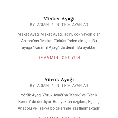
Misket Ayağı
2020-
BY:
ADMIN
IN:
T.H.M. AYAKLAR
04-
Misket Ayağı Misket Ayağı, adını, çok yaygın olan
25
Ankara’nın “Misket Türküsü”nden almıştır. Bu
ayağa “Karanfil Ayağı” da denilir. Bu ayaktan
DEVAMINI OKUYUN
Yörük Ayağı
2020-
BY:
ADMIN
IN:
T.H.M. AYAKLAR
04-
Yörük Ayağı Yörük Ayağı’na “Kesik” ve “Yanık
25
Kerem” de deniliyor. Bu ayaktan ezgilere, Ege, İç
Anadolu ve Trakya bölgelerinde rastlanmaktadır.