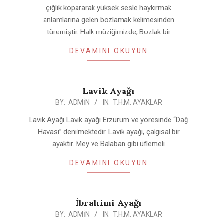
25
çığlık kopararak yüksek sesle haykırmak
anlamlarına gelen bozlamak kelimesinden
türemiştir. Halk müziğimizde, Bozlak bir
DEVAMINI OKUYUN
Lavik Ayağı
2020-
BY:
ADMIN
IN:
T.H.M. AYAKLAR
04-
Lavik Ayağı Lavik ayağı Erzurum ve yöresinde “Dağ
25
Havası” denilmektedir. Lavik ayağı, çalgısal bir
ayaktır. Mey ve Balaban gibi üflemeli
DEVAMINI OKUYUN
İbrahimi Ayağı
2020-
BY:
ADMIN
IN:
T.H.M. AYAKLAR