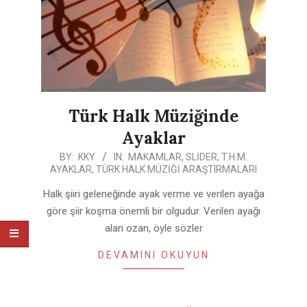
Türk Halk Müziğinde
Ayaklar
2020-
BY:
KKY
IN:
MAKAMLAR
,
SLIDER
,
T.H.M.
AYAKLAR
,
TÜRK HALK MÜZIĞI ARAŞTIRMALARI
04-
27
Halk şiiri geleneğinde ayak verme ve verilen ayağa
göre şiir koşma önemli bir olgudur. Verilen ayağı
alan ozan, öyle sözler
DEVAMINI OKUYUN