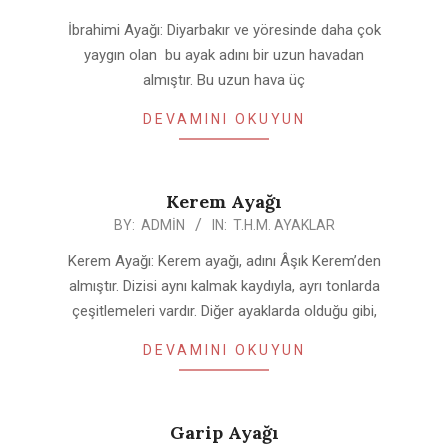
04-
İbrahimi Ayağı: Diyarbakır ve yöresinde daha çok
25
yaygın olan bu ayak adını bir uzun havadan
almıştır. Bu uzun hava üç
DEVAMINI OKUYUN
Kerem Ayağı
2020-
BY:
ADMIN
IN:
T.H.M. AYAKLAR
04-
Kerem Ayağı: Kerem ayağı, adını Âşık Kerem’den
25
almıştır. Dizisi aynı kalmak kaydıyla, ayrı tonlarda
çeşitlemeleri vardır. Diğer ayaklarda olduğu gibi,
DEVAMINI OKUYUN
Garip Ayağı