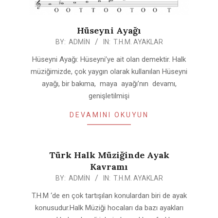
Hüseyni Ayağı
2020-
BY:
ADMIN
IN:
T.H.M. AYAKLAR
04-
Hüseyni Ayağı: Hüseyni’ye ait olan demektir. Halk
25
müziğimizde, çok yaygın olarak kullanılan Hüseyni
ayağı, bir bakıma, maya ayağı’nın devamı,
genişletilmişi
DEVAMINI OKUYUN
Türk Halk Müziğinde Ayak
Kavramı
2020-
BY:
ADMIN
IN:
T.H.M. AYAKLAR
04-
T.H.M ‘de en çok tartışılan konulardan biri de ayak
25
konusudur.Halk Müziği hocaları da bazı ayakları