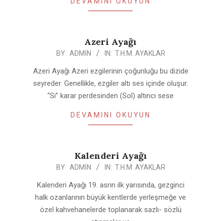
DEVAMINI OKUYUN
Azeri Ayağı
2020-
BY:
ADMIN
IN:
T.H.M. AYAKLAR
04-
Azeri Ayağı Azeri ezgilerinin çoğunluğu bu dizide
25
seyreder. Genellikle, ezgiler altı ses içinde oluşur.
“Si” karar perdesinden (Sol) altıncı sese
DEVAMINI OKUYUN
Kalenderi Ayağı
2020-
BY:
ADMIN
IN:
T.H.M. AYAKLAR
04-
Kalenderi Ayağı 19. asrın ilk yarısında, gezginci
25
halk ozanlarının büyük kentlerde yerleşmeğe ve
özel kahvehanelerde toplanarak sazlı- sözlü