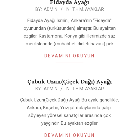
Fidayda Ayağı
2020-
BY:
ADMIN
IN:
T.H.M. AYAKLAR
04-
Fidayda Ayağı İsmini, Ankara’nın “Fidayda”
25
oyunundan (türküsünden) almıştır. Bu ayaktan
ezgiler, Kastamonu, Konya gibi illerimizde saz
meclislerinde (muhabbet-dinleti havası) pek
DEVAMINI OKUYUN
Çubuk Uzun(Çiçek Dağı) Ayağı
2020-
BY:
ADMIN
IN:
T.H.M. AYAKLAR
04-
Çubuk Uzun(Çiçek Dağı) Ayağı Bu ayak, genellikle,
25
Ankara, Kırşehir, Yozgat dolaylarında çalıp-
söyleyen yöresel sanatçılar arasında çok
yaygındır. Bu ayaktan ezgiler
DEVAMINI OKUYUN