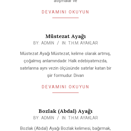
atışmalar ve
DEVAMINI OKUYUN
Müstezat Ayağı
2020-
BY:
ADMIN
IN:
T.H.M. AYAKLAR
04-
Müstezat Ayağı Müstezat, kelime olarak artmış,
25
çoğalmış anlamındadır. Halk edebiyatımızda,
satırlarına aynı vezin ölçüsünde satırlar katan bir
şiir formudur. Divan
DEVAMINI OKUYUN
Bozlak (Abdal) Ayağı
2020-
BY:
ADMIN
IN:
T.H.M. AYAKLAR
04-
Bozlak (Abdal) Ayağı Bozlak kelimesi, bağırmak,