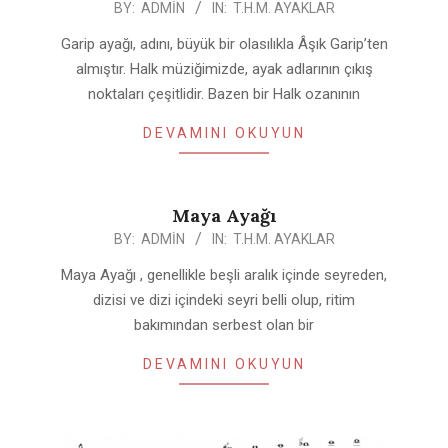
2020-
BY:
ADMIN
IN:
T.H.M. AYAKLAR
04-
Garip ayağı, adını, büyük bir olasılıkla Âşık Garip’ten
25
almıştır. Halk müziğimizde, ayak adlarının çıkış
noktaları çeşitlidir. Bazen bir Halk ozanının
DEVAMINI OKUYUN
Maya Ayağı
2020-
BY:
ADMIN
IN:
T.H.M. AYAKLAR
04-
Maya Ayağı , genellikle beşli aralık içinde seyreden,
25
dizisi ve dizi içindeki seyri belli olup, ritim
bakımından serbest olan bir
DEVAMINI OKUYUN