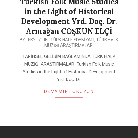
Turkish Folk Music Studies
in the Light of Historical
Development Yrd. Doç. Dr.
Armağan COŞKUN ELÇİ
2020-
BY:
KKY
IN:
TÜRK HALK EDEBIYATI
,
TÜRK HALK
MÜZIĞI ARAŞTIRMALARI
01-
24
TARİHSEL GELİŞİM BAĞLAMINDA TÜRK HALK
MÜZİĞİ ARAŞTIRMALARI Turkish Folk Music
Studies in the Light of Historical Development
Yrd. Doç. Dr.
DEVAMINI OKUYUN