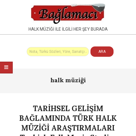
Skip
to
content
HALK MÜZIĞI İLE İLGILI HER ŞEY BURADA
Primary
halk müziği
Navigation
Menu
TARİHSEL GELİŞİM
BAĞLAMINDA TÜRK HALK
MÜZİĞİ ARAŞTIRMALARI