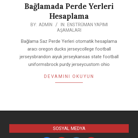
Bağlamada Perde Yerleri
Hesaplama
2020-
BY:
ADMIN
IN:
ENSTRÜMAN YAPIMI
AŞAMALARI
08-
16
Bağlama Saz Perde Yerleri otomatik hesaplama
aracı oregon ducks jerseycollege football
jerseysbrandon aiyuk jerseykansas state football
uniformsbrock purdy jerseycustom ohio
DEVAMINI OKUYUN
SOSYAL MEDYA