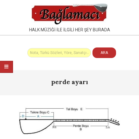
Skip
to
content
HALK MÜZIĞI İLE İLGILI HER ŞEY BURADA
Primary
perde ayarı
Navigation
Menu