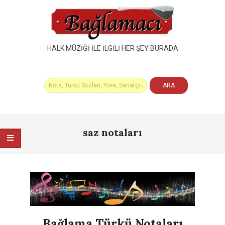
Skip
to
content
HALK MÜZIĞI İLE İLGILI HER ŞEY BURADA
Primary
saz notaları
Navigation
Menu
Bağlama Türkü Notaları