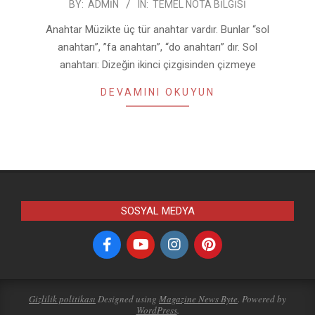
2019-
BY:
ADMIN
IN:
TEMEL NOTA BILGISI
08-
Anahtar Müzikte üç tür anahtar vardır. Bunlar “sol
09
anahtarı”, ”fa anahtarı”, “do anahtarı” dır. Sol
anahtarı: Dizeğin ikinci çizgisinden çizmeye
DEVAMINI OKUYUN
SOSYAL MEDYA
Gizlilik politikası
Designed using
Magazine News Byte
. Powered by
WordPress
.