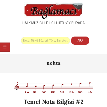
Skip
to
content
HALK MÜZIĞI İLE İLGILI HER ŞEY BURADA
Primary
nokta
Navigation
Menu
Temel Nota Bilgisi #2