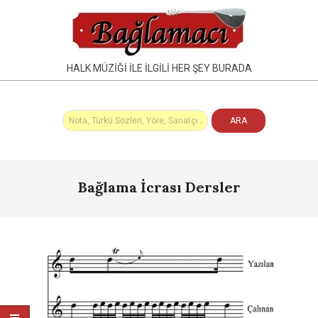
Skip
to
content
HALK MÜZIĞI İLE İLGILI HER ŞEY BURADA
Primary
Bağlama İcrası Dersler
Navigation
Menu