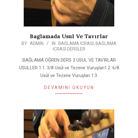
Baglamada Usul Ve Tavırlar
2020-
BY:
ADMIN
IN:
BAĞLAMA İCRASI
,
BAĞLAMA
İCRASI DERSLER
05-
11
BAĞLAMA ÖĞREN DERS 3 USUL VE TAVIRLAR
USULLER 1.1. 3/8 Usûl ve Tezene Vuruşları1.2. 6/8
Usûl ve Tezene Vuruşları 1.3.
DEVAMINI OKUYUN