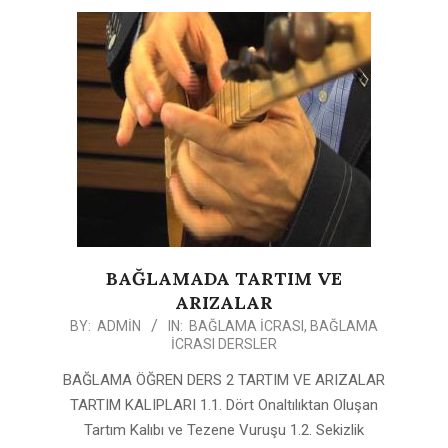
BAĞLAMADA TARTIM VE
ARIZALAR
2020-
BY:
ADMIN
IN:
BAĞLAMA İCRASI
,
BAĞLAMA
İCRASI DERSLER
05-
11
BAĞLAMA ÖĞREN DERS 2 TARTIM VE ARIZALAR
TARTIM KALIPLARI 1.1. Dört Onaltılıktan Oluşan
Tartım Kalıbı ve Tezene Vuruşu 1.2. Sekizlik