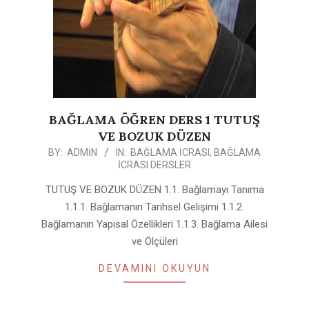
BAĞLAMA ÖĞREN DERS 1 TUTUŞ
VE BOZUK DÜZEN
2020-
BY:
ADMIN
IN:
BAĞLAMA İCRASI
,
BAĞLAMA
İCRASI DERSLER
05-
11
TUTUŞ VE BOZUK DÜZEN 1.1. Bağlamayı Tanıma
1.1.1. Bağlamanın Tarihsel Gelişimi 1.1.2.
Bağlamanın Yapısal Özellikleri 1.1.3. Bağlama Ailesi
ve Ölçüleri
DEVAMINI OKUYUN