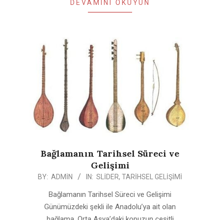
DEVAMINI OKUYUN
Bağlamanın Tarihsel Süreci ve
Gelişimi
2020-
BY:
ADMIN
IN:
SLIDER
,
TARIHSEL GELIŞIMI
07-
Bağlamanın Tarihsel Süreci ve Gelişimi
25
Günümüzdeki şekli ile Anadolu’ya ait olan
bağlama, Orta Asya’daki kopuzun çeşitli