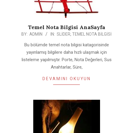
Temel Nota Bilgisi AnaSayfa
2019-
BY:
ADMIN
IN:
SLIDER
,
TEMEL NOTA BILGISI
08-
Bu bölümde temel nota bilgisi katagorisinde
09
yayınlamış bilgilere daha hızlı ulaşmak için
listeleme yapılmıştır. Porte, Nota Değerleri, Sus
Anahtarlar, Süre,
DEVAMINI OKUYUN