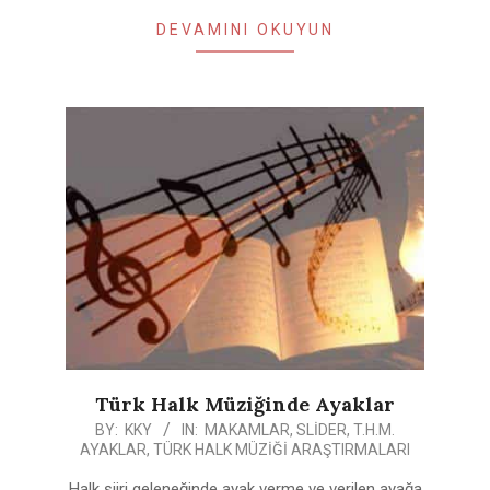
DEVAMINI OKUYUN
Türk Halk Müziğinde Ayaklar
2020-
BY:
KKY
IN:
MAKAMLAR
,
SLIDER
,
T.H.M.
AYAKLAR
,
TÜRK HALK MÜZIĞI ARAŞTIRMALARI
04-
27
Halk şiiri geleneğinde ayak verme ve verilen ayağa