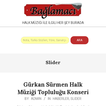
Skip
to
content
HALK MÜZIĞI İLE İLGILI HER ŞEY BURADA
Primary
Slider
Navigation
Menu
Gürkan Sürmen Halk
Müziği Topluluğu Konseri
2026-
BY:
ADMIN
IN:
HABERLER
,
SLIDER
02-