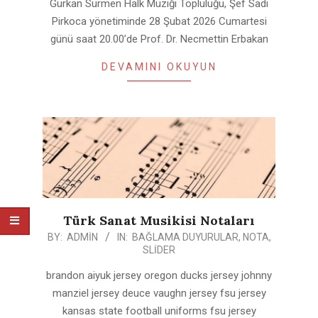
Gürkan Sürmen Halk Müziği Topluluğu, Şef Sadi
27
Pirkoca yönetiminde 28 Şubat 2026 Cumartesi
günü saat 20.00’de Prof. Dr. Necmettin Erbakan
DEVAMINI OKUYUN
Türk Sanat Musikisi Notaları
2023-
BY:
ADMIN
IN:
BAĞLAMA DUYURULAR
,
NOTA
,
SLIDER
02-
07
brandon aiyuk jersey oregon ducks jersey johnny
manziel jersey deuce vaughn jersey fsu jersey
kansas state football uniforms fsu jersey