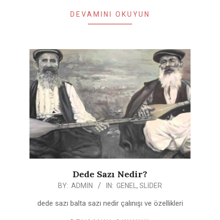
DEVAMINI OKUYUN
Dede Sazı Nedir?
2022-
BY:
ADMIN
IN:
GENEL
,
SLIDER
01-
dede sazı balta sazı nedir çalınışı ve özellikleri
26