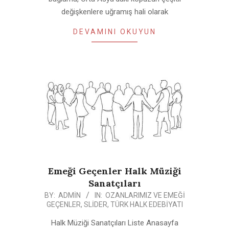
değişkenlere uğramış hali olarak
DEVAMINI OKUYUN
Emeği Geçenler Halk Müziği
Sanatçıları
2020-
BY:
ADMIN
IN:
OZANLARIMIZ VE EMEĞI
GEÇENLER
,
SLIDER
,
TÜRK HALK EDEBIYATI
05-
05
Halk Müziği Sanatçıları Liste Anasayfa