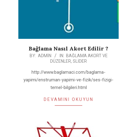
Bağlama Nasıl Akort Edilir ?
2019-
BY:
ADMIN
IN:
BAĞLAMA AKORT VE
DÜZENLER
,
SLIDER
11-
27
http://www.baglamaci.com/baglama-
yapimi/enstruman-yapimi-ve-fizik/ses-fizigi-
temel-bilgileri.html
DEVAMINI OKUYUN