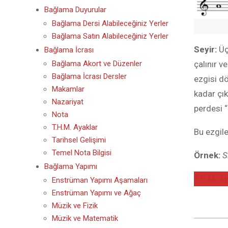
Bağlama Duyurular
Bağlama Dersi Alabileceğiniz Yerler
Bağlama Satın Alabileceğiniz Yerler
Seyir:
Üç
Bağlama İcrası
Bağlama Akort ve Düzenler
çalınır v
Bağlama İcrası Dersler
ezgisi dö
Makamlar
kadar çık
Nazariyat
perdesi “
Nota
T.H.M. Ayaklar
Bu ezgile
Tarihsel Gelişimi
Temel Nota Bilgisi
Örnek:
S
Bağlama Yapımı
T.H.M. A
Enstrüman Yapımı Aşamaları
Enstrüman Yapımı ve Ağaç
Müzik ve Fizik
Müzik ve Matematik
2020-