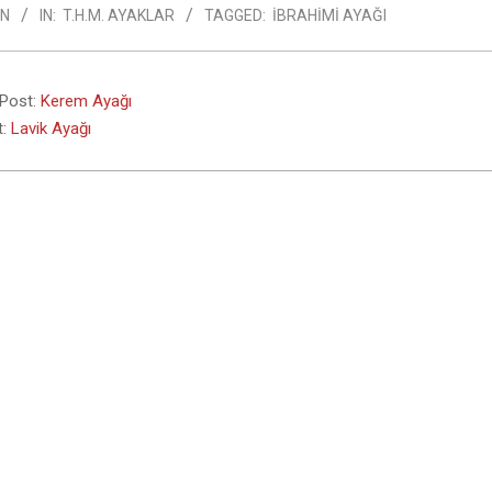
N
IN:
T.H.M. AYAKLAR
TAGGED:
İBRAHIMI AYAĞI
 Post:
Kerem Ayağı
t:
Lavik Ayağı